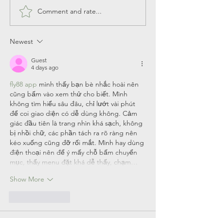
Comment and rate...
(3pk) Axe Men's Body
9' x 12' Patio Um
Wash $24
$224.99 was $629
Newest
Guest
4 days ago
fly88 app
 mình thấy bạn bè nhắc hoài nên 
cũng bấm vào xem thử cho biết. Mình 
không tìm hiểu sâu đâu, chỉ lướt vài phút 
để coi giao diện có dễ dùng không. Cảm 
giác đầu tiên là trang nhìn khá sạch, không 
bị nhồi chữ, các phần tách ra rõ ràng nên 
kéo xuống cũng đỡ rối mắt. Mình hay dùng 
điện thoại nên để ý mấy chỗ bấm chuyển 
mục, thấy menu đặt khá dễ thấy, chạm…
Show More
Like
Reply