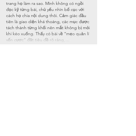
trang họ làm ra sao. Mình không có ngồi 
đọc kỹ từng bài, chủ yếu nhìn bố cục với 
cách họ chia nội dung thôi. Cảm giác đầu 
tiên là giao diện khá thoáng, các mục được 
tách thành từng khối nên mắt không bị mỏi 
khi kéo xuống. Thấy có bài về “mẹo quản lí 
vốn cược” đặt tiêu đề rõ ràng,…
Show More
Like
Reply
Guest
5 days ago
33win
 mình thấy mọi người nhắc hoài nên 
cũng ghé thử cho biết, kiểu vào xem giao 
diện ra sao thôi chứ không ngồi tìm hiểu 
sâu. Vừa mở lên là thấy trang nhìn khá sáng 
sủa, khoảng cách giữa các phần thoáng 
nên lướt không bị rối mắt. Mình để ý cái 
menu đặt khá dễ thấy, bấm chuyển qua lại 
mấy mục cũng nhanh, không phải mò lâu 