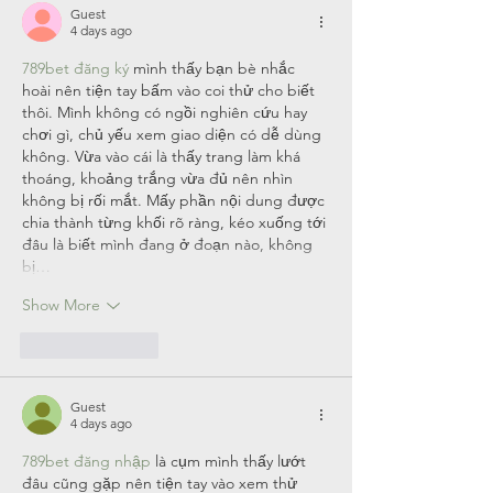
Guest
4 days ago
789bet đăng ký
 mình thấy bạn bè nhắc 
hoài nên tiện tay bấm vào coi thử cho biết 
thôi. Mình không có ngồi nghiên cứu hay 
chơi gì, chủ yếu xem giao diện có dễ dùng 
không. Vừa vào cái là thấy trang làm khá 
thoáng, khoảng trắng vừa đủ nên nhìn 
không bị rối mắt. Mấy phần nội dung được 
chia thành từng khối rõ ràng, kéo xuống tới 
đâu là biết mình đang ở đoạn nào, không 
bị…
Show More
Like
Reply
Guest
4 days ago
789bet đăng nhập
 là cụm mình thấy lướt 
đâu cũng gặp nên tiện tay vào xem thử 