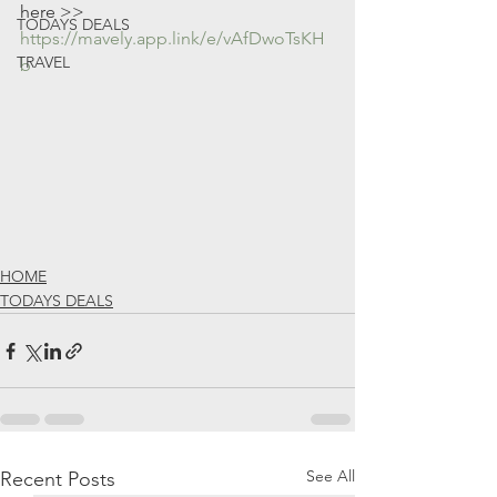
here >> 
TODAYS DEALS
https://mavely.app.link/e/vAfDwoTsKH
TRAVEL
b
HOME
TODAYS DEALS
See All
Recent Posts